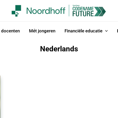
 docenten
Mét jongeren
Financiële educatie
Nederlands