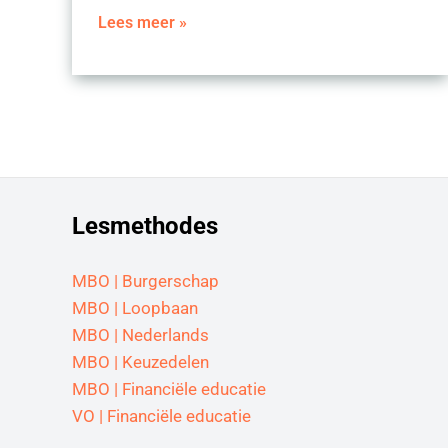
Interview
Lees meer »
Lilian
Boonstra
–
Jongeren
en
het
vak
Lesmethodes
Nederlands
MBO | Burgerschap
MBO | Loopbaan
MBO | Nederlands
MBO | Keuzedelen
MBO | Financiële educatie
VO | Financiële educatie