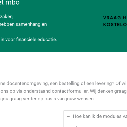
het mbo
zaken,
VRAAG H
, hebben samenhang en
KOSTELO
n voor financiële educatie.
ine docentenomgeving, een bestelling of een levering? Of wi
ns op via onderstaand contactformulier. Wij denken graag 
n jou graag verder op basis van jouw wensen.
Hoe kan ik de modules va