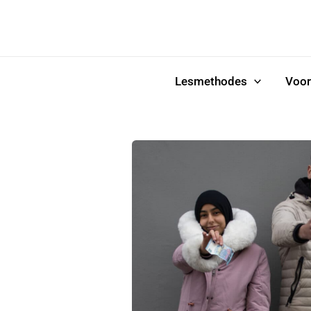
Ga
naar
de
inhoud
Lesmethodes
Voor