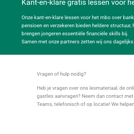
Kant-en-klare gratis lessen voor 
Onze kant-en-klare lessen voor het mbo over bank
pensioen en verzekeren bieden heldere structuur
brengen jongeren essentiële financiële skills bij.
Samen met onze partners zetten wij ons dagelijks i
Vragen of hulp nodig?
Heb je vragen over ons lesmateriaal, de onl
gastles aanvragen? Neem dan contact met o
Teams, telefonisch of op locatie! We helpe