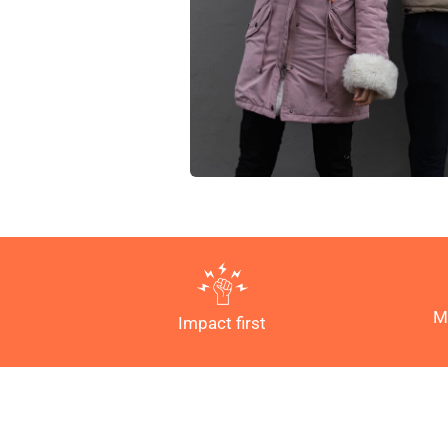
M
Impact first