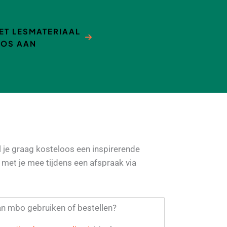
ET LESMATERIAAL
OS AAN
l je graag kosteloos een inspirerende
met je mee tijdens een afspraak via
n mbo gebruiken of bestellen?