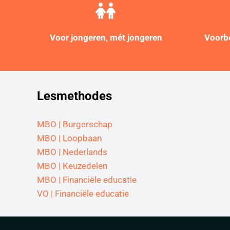
Voor jongeren, mét jongeren
Voorbe
Lesmethodes
MBO | Burgerschap
MBO | Loopbaan
MBO | Nederlands
MBO | Keuzedelen
MBO | Financiële educatie
VO | Financiële educatie