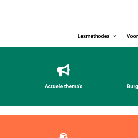
Ga
naar
de
inhoud
Lesmethodes
Voor
Actuele thema’s
Burg