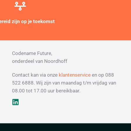
reid zijn op je toekomst
Codename Future,
onderdeel van Noordhoff
Contact kan via onze
klantenservice
en op 088
522 6888. Wij zijn van maandag t/m vrijdag van
08.00 tot 17.00 uur bereikbaar.